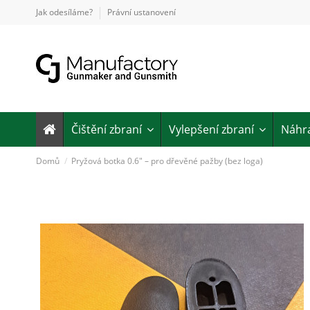
Jak odesíláme?
Právní ustanovení
Čištění zbraní
Vylepšení zbraní
Náhra
Domů
Pryžová botka 0.6" – pro dřevěné pažby (bez loga)