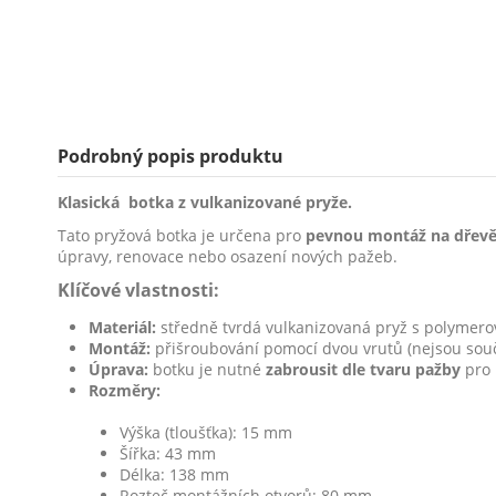
Podrobný popis produktu
Klasická botka z vulkanizované pryže.
Tato pryžová botka je určena pro
pevnou montáž na dřev
úpravy, renovace nebo osazení nových pažeb.
Klíčové vlastnosti:
Materiál:
středně tvrdá vulkanizovaná pryž s polymer
Montáž:
přišroubování pomocí dvou vrutů (nejsou souč
Úprava:
botku je nutné
zabrousit dle tvaru pažby
pro 
Rozměry:
Výška (tloušťka): 15 mm
Šířka: 43 mm
Délka: 138 mm
Rozteč montážních otvorů: 80 mm