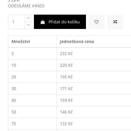
S DPH
ODESÍLÁME IHNED
Přidat do košíku
Množství
Jednotková cena
5
232 Kč
10
220 Kč
20
195 Kč
30
171 Kč
40
159 Kč
50
146 Kč
75
122 Kč