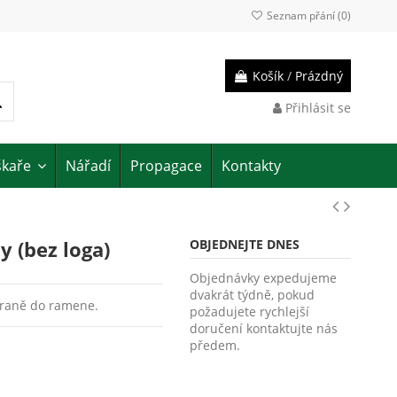
Seznam přání (
0
)
Košík
/
Prázdný
Přihlásit se
škaře
Nářadí
Propagace
Kontakty
y (bez loga)
OBJEDNEJTE DNES
Objednávky expedujeme
dvakrát týdně, pokud
braně do ramene.
požadujete rychlejší
doručení kontaktujte nás
předem.