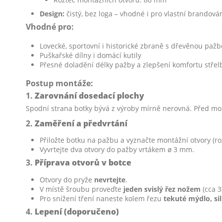
Design:
čistý, bez loga – vhodné i pro vlastní brandová
Vhodné pro:
Lovecké, sportovní i historické zbraně s dřevěnou paž
Puškařské dílny i domácí kutily
Přesné doladění délky pažby a zlepšení komfortu střel
Postup montáže:
1.
Zarovnání dosedací plochy
Spodní strana botky bývá z výroby mírně nerovná. Před mon
2.
Zaměření a předvrtání
Přiložte botku na pažbu a vyznačte montážní otvory (r
Vyvrtejte dva otvory do pažby vrtákem ø 3 mm.
3.
Příprava otvorů v botce
Otvory do pryže
nevrtejte
.
V místě šroubu proveďte
jeden svislý řez nožem
(cca 3
Pro snížení tření naneste kolem řezu
tekuté mýdlo, si
4.
Lepení (doporučeno)