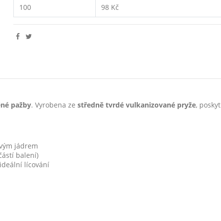
100
98 Kč
ěné pažby
. Vyrobena ze
středně tvrdé vulkanizované pryže
, posky
ovým jádrem
ástí balení)
ideální lícování