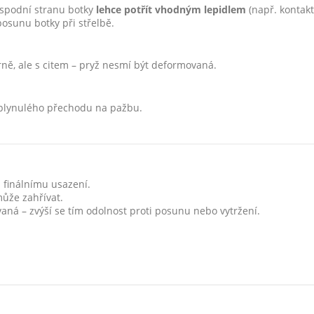
 spodní stranu botky
lehce potřít vhodným lepidlem
(např. kontakt
osunu botky při střelbě.
ně, ale s citem – pryž nesmí být deformovaná.
 plynulého přechodu na pažbu.
 finálnímu usazení.
může zahřívat.
ovaná – zvýší se tím odolnost proti posunu nebo vytržení.