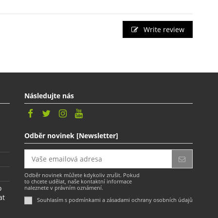
Write review
Následujte nás
Odběr novinek [Newsletter]
Odběr novinek můžete kdykoliv zrušit. Pokud
to chcete udělat, naše kontaktní informace
o
naleznete v právním oznámení.
at
Souhlasím s podmínkami a zásadami ochrany osobních údajů