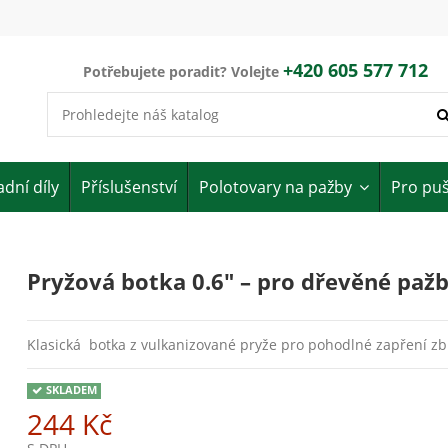
+420 605 577 712
Potřebujete poradit? Volejte
dní díly
Příslušenství
Polotovary na pažby
Pro pu
Pryžová botka 0.6" – pro dřevěné pažb
Klasická botka z vulkanizované pryže pro pohodlné zapření z
SKLADEM
244 Kč