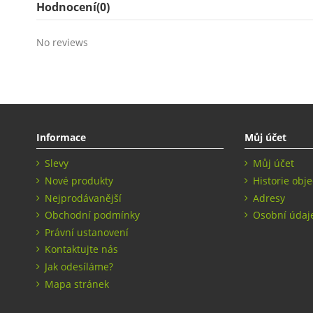
Hodnocení
(0)
No reviews
Informace
Můj účet
Slevy
Můj účet
Nové produkty
Historie obj
Nejprodávanější
Adresy
Obchodní podmínky
Osobní údaj
Právní ustanovení
Kontaktujte nás
Jak odesíláme?
Mapa stránek