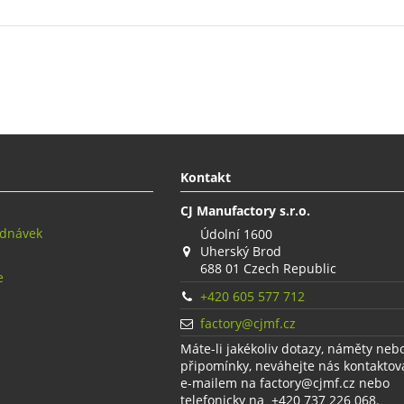
Kontakt
CJ Manufactory s.r.o.
ednávek
Údolní 1600
Uherský Brod
688 01 Czech Republic
e
+420 605 577 712
factory@cjmf.cz
Máte-li jakékoliv dotazy, náměty neb
připomínky, neváhejte nás kontaktov
e-mailem na factory@cjmf.cz nebo
telefonicky na +420 737 226 068.