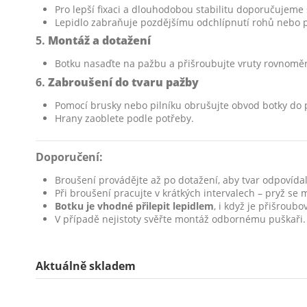
Pro lepší fixaci a dlouhodobou stabilitu doporučujeme
Lepidlo zabraňuje pozdějšímu odchlípnutí rohů nebo p
5.
Montáž a dotažení
Botku nasaďte na pažbu a přišroubujte vruty rovnoměr
6.
Zabroušení do tvaru pažby
Pomocí brusky nebo pilníku obrušujte obvod botky do
Hrany zaoblete podle potřeby.
Doporučení:
Broušení provádějte až po dotažení, aby tvar odpovídal
Při broušení pracujte v krátkých intervalech – pryž se 
Botku je vhodné přilepit lepidlem
, i když je přišroub
V případě nejistoty svěřte montáž odbornému puškaři.
Aktuálně skladem