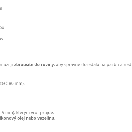
ní
bou
by
táží ji
zbrousíte do roviny
, aby správně dosedala na pažbu a nedo
ozteč 80 mm).
–5 mm), kterým vrut projde.
likonový olej nebo vazelínu
.