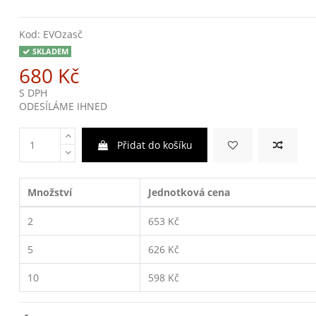
Kod:
EVOzasč
SKLADEM
680 Kč
S DPH
ODESÍLÁME IHNED
Přidat do košíku
Množství
Jednotková cena
2
653 Kč
5
626 Kč
10
598 Kč