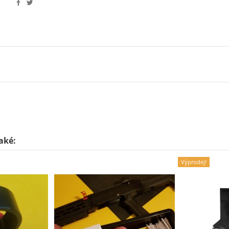
také:
Výprodej!