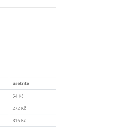
ušetříte
54 Kč
272 Kč
816 Kč