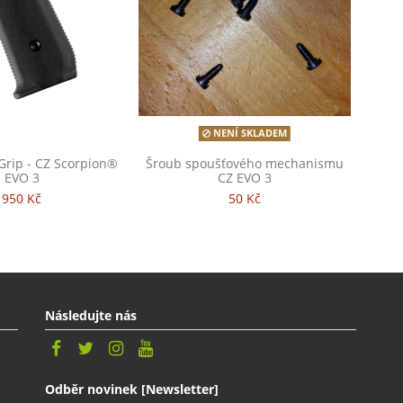
NENÍ SKLADEM
rip - CZ Scorpion®
Šroub spoušťového mechanismu
EVO 3
CZ EVO 3
950 Kč
50 Kč
Následujte nás
Odběr novinek [Newsletter]