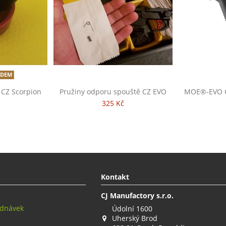
ADEM
 CZ Scorpion
Pružiny odporu spouště CZ EVO
MOE®-EVO G
325 Kč
Kontakt
CJ Manufactory s.r.o.
ednávek
Údolní 1600
Uherský Brod