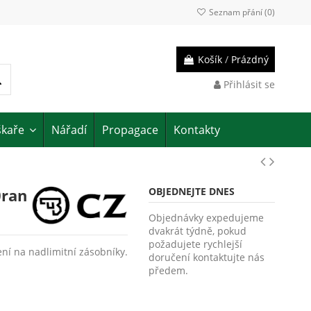
Seznam přání (
0
)
Košík
/
Prázdný
Přihlásit se
škaře
Nářadí
Propagace
Kontakty
0ran
OBJEDNEJTE DNES
Objednávky expedujeme
dvakrát týdně, pokud
požadujete rychlejší
ní na nadlimitní zásobníky.
doručení kontaktujte nás
předem.