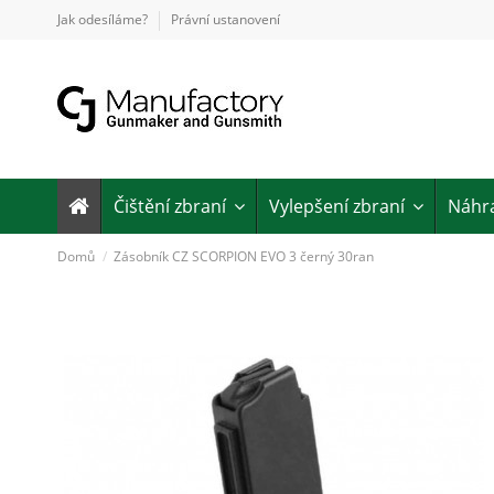
Jak odesíláme?
Právní ustanovení
Čištění zbraní
Vylepšení zbraní
Náhra
Domů
Zásobník CZ SCORPION EVO 3 černý 30ran