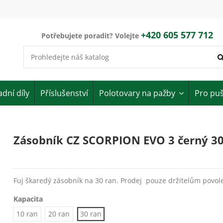
+420 605 577 712
Potřebujete poradit? Volejte
dní díly
Příslušenství
Polotovary na pažby
Pro pu
Zásobník CZ SCORPION EVO 3 černý 3
Fuj škaredý zásobník na 30 ran. Prodej pouze držitelům povole
Kapacita
10 ran
20 ran
30 ran