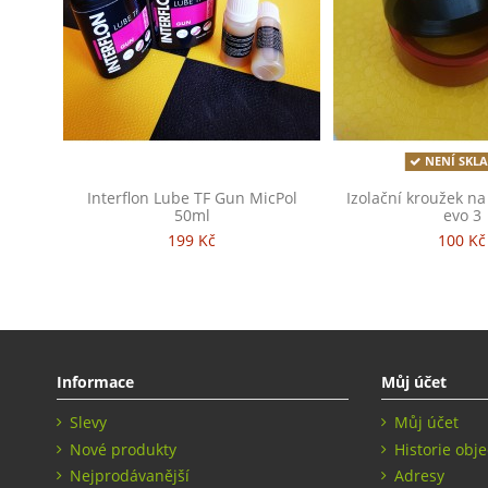
NENÍ SKL
Interflon Lube TF Gun MicPol
Izolační kroužek na
50ml
evo 3
199 Kč
100 Kč
Informace
Můj účet
Slevy
Můj účet
Nové produkty
Historie obj
Nejprodávanější
Adresy