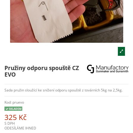
Pružiny odporu spouště CZ
EVO
Sada pružin sloužící ke snížení odporu spouště z továrních 5kg na 2,5kg.
Kod:
pruevo
SKLADEM
325 Kč
S DPH
ODESÍLÁME IHNED