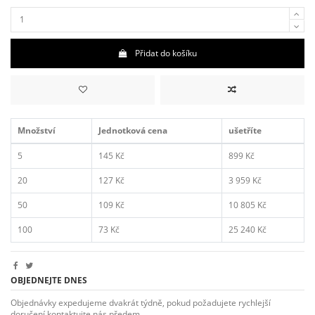
Přidat do košíku
Množství
Jednotková cena
ušetříte
5
145 Kč
899 Kč
20
127 Kč
3 959 Kč
50
109 Kč
10 805 Kč
100
73 Kč
25 240 Kč
OBJEDNEJTE DNES
Objednávky expedujeme dvakrát týdně, pokud požadujete rychlejší
doručení kontaktujte nás předem.