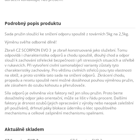
Podrobný popis produktu
Sada pružin sloužící ke snížení odporu spouště z továrních 5kg na 2,5kg.
Výměnu svěřte odborné dílně!
Zbraň CZ SCORPION EVO 3
je zbraň konstruovaná jako služební. Tomu
odpovídá i charakteristika odporů a chodu spouště, dlouhý chod a odpor
slouží k zachování střelecké bezpečnosti i při stresových situacích a střelbě
v rukavicích. Při vytvoření civilní samonabíjecí varianty zůstaly tyto
charakteristiky zachovány. Pro většinu civilních střelců jsou tyto vlastnosti
na obtíž, a proto vznikla tato sada na snížení odporů.
Zkrácení chodu,
propadu a resetu spouště není možné dosáhnout pouhou výměnou pružin,
ale zásahem do ozubu kohoutu a přerušovače.
Síla odporů je ovlivněna více faktory než jen sílou pružin. Proto berte
dosažitelný odpor jako orientační, může se lišit v řádu procent. Dalšími
faktory je drsnost ozubů (jejich opracování z výroby nebo naopak zaleštění
při používání), drhnutí páky blokace úderníku o klec spoušťového
mechanismu a celkové zašpinění mechanismu spalinami.
Aktuálně skladem