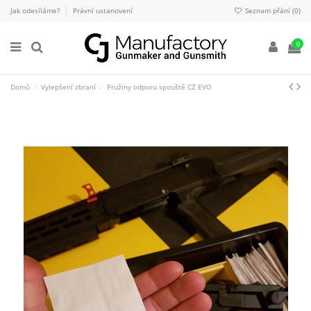
Jak odesíláme?
Právní ustanovení
Seznam přání (
0
)
0
Domů
Vylepšení zbraní
Pružiny odporu spouště CZ EVO