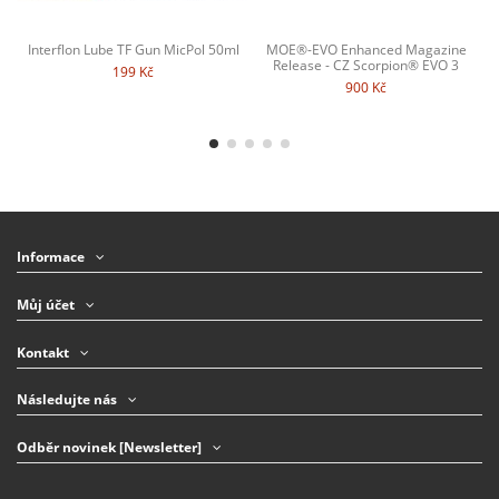
Interflon Lube TF Gun MicPol 50ml
MOE®-EVO Enhanced Magazine
Release - CZ Scorpion® EVO 3
199 Kč
900 Kč
Informace
Můj účet
Kontakt
Následujte nás
Odběr novinek [Newsletter]